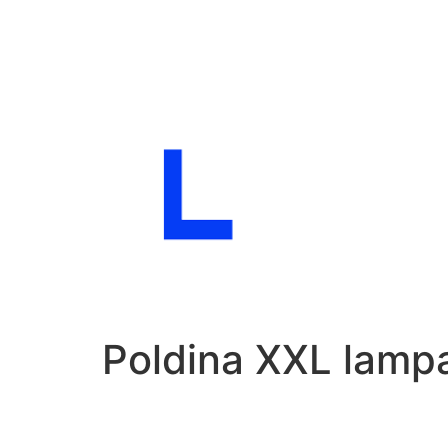
Aller
au
contenu
Poldina XXL lamp